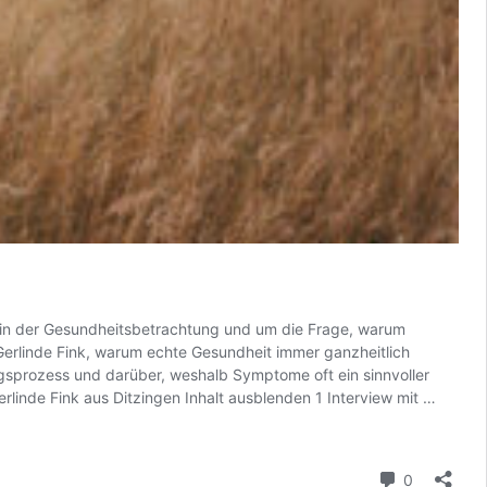
k in der Gesundheitsbetrachtung und um die Frage, warum
erlinde Fink, warum echte Gesundheit immer ganzheitlich
ngsprozess und darüber, weshalb Symptome oft ein sinnvoller
Gerlind
erlinde Fink aus Ditzingen Inhalt ausblenden 1 Interview mit …
Fink
und
die
Kommenta
0