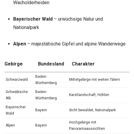
Wacholderheiden
Bayerischer Wald
– urwüchsige Natur und
Nationalpark
Alpen
– majestätische Gipfel und alpine Wanderwege
Gebirge
Bundesland
Charakter
Baden-
Schwarzwald
Mittelgebirge mit weiten Tälern
Württemberg
Schwäbische
Baden-
Karstlandschaft, Höhlen
Alb
Württemberg
Bayerischer
Bayern
dicht bewaldet, Nationalpark
Wald
Hochgebirge mit
Alpen
Bayern
Panoramaaussichten