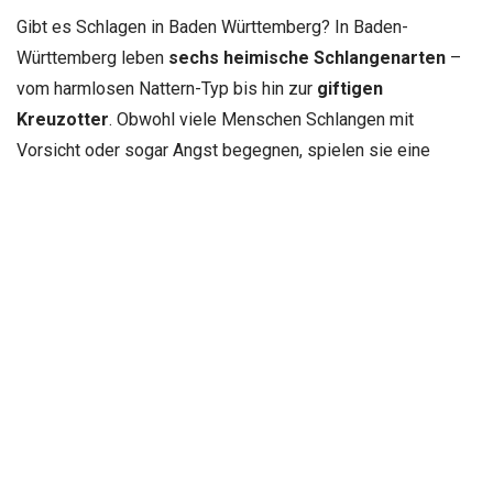
Gibt es Schlagen in Baden Württemberg? In Baden-
Württemberg leben
sechs heimische Schlangenarten
–
vom harmlosen Nattern-Typ bis hin zur
giftigen
Kreuzotter
. Obwohl viele Menschen Schlangen mit
Vorsicht oder sogar Angst begegnen, spielen sie eine
wichtige Rolle im Ökosystem.
Dieser Artikel zeigt,
welche Schlangen in Baden-
Württemberg heimisch sind
, wo sie vorkommen und wie
du dich im seltenen Fall einer Begegnung richtig verhältst.
Sechs Schlangenarten leben in
Baden Württemberg