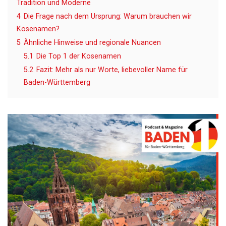
Tradition und Moderne
4
Die Frage nach dem Ursprung: Warum brauchen wir
Kosenamen?
5
Ähnliche Hinweise und regionale Nuancen
5.1
Die Top 1 der Kosenamen
5.2
Fazit: Mehr als nur Worte, liebevoller Name für
Baden-Württemberg