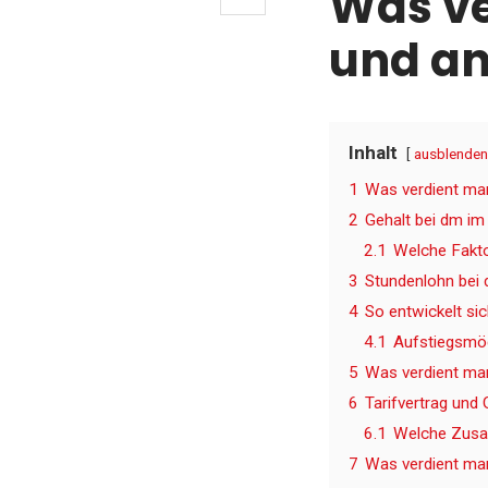
Was ve
und an
Inhalt
ausblenden
1
Was verdient ma
2
Gehalt bei dm im
2.1
Welche Fakto
3
Stundenlohn bei 
4
So entwickelt si
4.1
Aufstiegsmög
5
Was verdient man
6
Tarifvertrag und 
6.1
Welche Zusat
7
Was verdient man