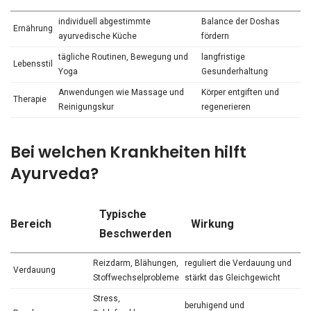
individuell abgestimmte
Balance der Doshas
Ernährung
ayurvedische Küche
fördern
tägliche Routinen, Bewegung und
langfristige
Lebensstil
Yoga
Gesunderhaltung
Anwendungen wie Massage und
Körper entgiften und
Therapie
Reinigungskur
regenerieren
Bei welchen Krankheiten hilft
Ayurveda?
Typische
Bereich
Wirkung
Beschwerden
Reizdarm, Blähungen,
reguliert die Verdauung und
Verdauung
Stoffwechselprobleme
stärkt das Gleichgewicht
Stress,
beruhigend und