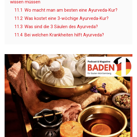
wissen müssen
11.1
Wo macht man am besten eine Ayurveda-Kur?
11.2
Was kostet eine 3-wöchige Ayurveda-Kur?
11.3
Was sind die 3 Säulen des Ayurveda?
11.4
Bei welchen Krankheiten hilft Ayurveda?