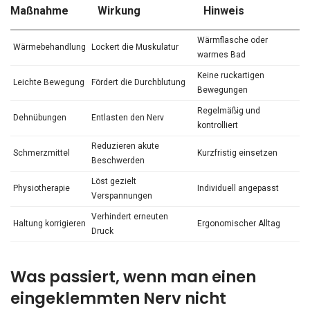
Maßnahme
Wirkung
Hinweis
Wärmflasche oder
Wärmebehandlung
Lockert die Muskulatur
warmes Bad
Keine ruckartigen
Leichte Bewegung
Fördert die Durchblutung
Bewegungen
Regelmäßig und
Dehnübungen
Entlasten den Nerv
kontrolliert
Reduzieren akute
Schmerzmittel
Kurzfristig einsetzen
Beschwerden
Löst gezielt
Physiotherapie
Individuell angepasst
Verspannungen
Verhindert erneuten
Haltung korrigieren
Ergonomischer Alltag
Druck
Was passiert, wenn man einen
eingeklemmten Nerv nicht