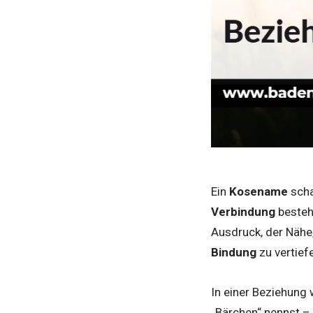
Ein
Kosename
scha
Verbindung
besteht
Ausdruck, der Nähe
Bindung
zu vertie
In einer Beziehung
„Bärchen“ nennst –