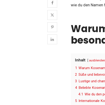
wie du den Namen fi
Warum
besond
Inhalt
ausblenden
1
Warum Kosename
2
Süße und liebevo
3
Lustige und cha
4
Beliebte Kosena
4.1
Wie du den p
5
Internationale K