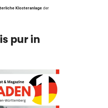
lterliche Klosteranlage
der
s pur in