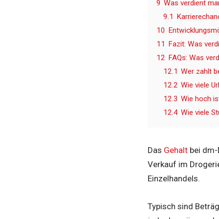
9
Was verdient man
9.1
Karrierechan
10
Entwicklungsmög
11
Fazit: Was ver
12
FAQs: Was verd
12.1
Wer zahlt 
12.2
Wie viele U
12.3
Wie hoch is
12.4
Wie viele S
Das
Gehalt
bei dm-D
Verkauf im Drogerie
Einzelhandels.
Typisch sind Beträ