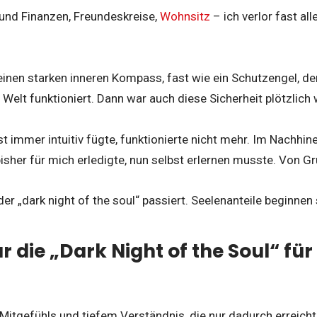
 und Finanzen, Freundeskreise,
Wohnsitz
– ich verlor fast al
 einen starken inneren Kompass, fast wie ein Schutzengel, d
e Welt funktioniert. Dann war auch diese Sicherheit plötzlich
st immer intuitiv fügte, funktionierte nicht mehr. Im Nachhine
sher für mich erledigte, nun selbst erlernen musste. Von Gr
der „dark night of the soul“ passiert. Seelenanteile beginnen
die „Dark Night of the Soul“ für
Mitgefühls und tiefem Verständnis, die nur dadurch erreich