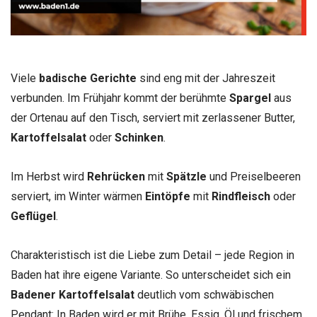
Viele
badische Gerichte
sind eng mit der Jahreszeit
verbunden. Im Frühjahr kommt der berühmte
Spargel
aus
der Ortenau auf den Tisch, serviert mit zerlassener Butter,
Kartoffelsalat
oder
Schinken
.
Im Herbst wird
Rehrücken
mit
Spätzle
und Preiselbeeren
serviert, im Winter wärmen
Eintöpfe
mit
Rindfleisch
oder
Geflügel
.
Charakteristisch ist die Liebe zum Detail – jede Region in
Baden hat ihre eigene Variante. So unterscheidet sich ein
Badener Kartoffelsalat
deutlich vom schwäbischen
Pendant: In Baden wird er mit Brühe, Essig, Öl und frischem