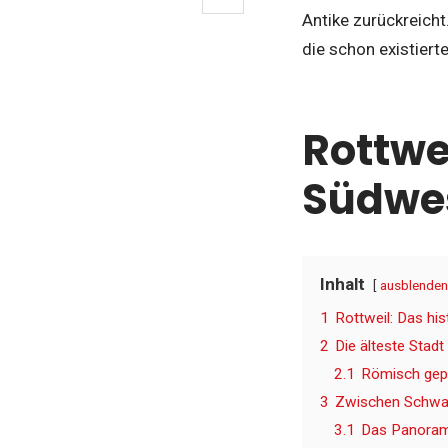
Antike zurückreicht
die schon existiert
Rottwe
Südwe
Inhalt
ausblenden
1
Rottweil: Das hi
2
Die älteste Stad
2.1
Römisch gepr
3
Zwischen Schwar
3.1
Das Panoram