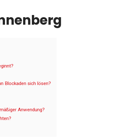
ünnenberg
eginnt?
enn Blockaden sich lösen?
egelmäßiger Anwendung?
chten?