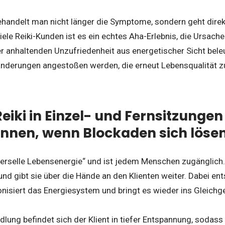
ehandelt man nicht länger die Symptome, sondern geht direk
ele Reiki-Kunden ist es ein echtes Aha-Erlebnis, die Ursache
er anhaltenden Unzufriedenheit aus energetischer Sicht be
änderungen angestoßen werden, die erneut Lebensqualität z
Reiki in Einzel- und Fernsitzunge
tinnen, wenn Blockaden sich löse
verselle Lebensenergie“ und ist jedem Menschen zugänglich. 
nd gibt sie über die Hände an den Klienten weiter. Dabei e
nisiert das Energiesystem und bringt es wieder ins Gleichg
ung befindet sich der Klient in tiefer Entspannung, sodass