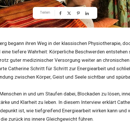
Teilen
g begann ihren Weg in der klassischen Physiotherapie, doch 
l eine tiefere Wahrheit: Körperliche Beschwerden entstehen se
n trotz guter medizinischer Versorgung weiter an chronisch
rte Catherine Schritt für Schritt zur Energiearbeit und schlie
bindung zwischen Körper, Geist und Seele sichtbar und spürb
 Menschen in und um Staufen dabei, Blockaden zu lösen, inne
tärke und Klarheit zu leben. In diesem Interview erklärt Cat
ndepunkt ist, wie tiefgreifend Energiearbeit wirken kann un
die zurück ins innere Gleichgewicht führen.