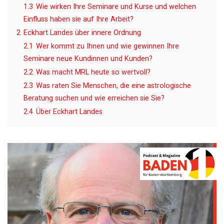
1.3
Wie wirken Ihre Seminare und Kurse und welchen
Einfluss haben sie auf Ihre Arbeit?
2
Eckhart Landes über innere Ordnung
2.1
Wer kommt zu Ihnen und wie gewinnen Ihre
Seminare neue Kundinnen und Kunden?
2.2
Was macht MRL heute so wertvoll?
2.3
Was raten Sie Menschen, die eine astrologische
Beratung suchen und wie erreichen sie Sie?
2.4
Über Eckhart Landes