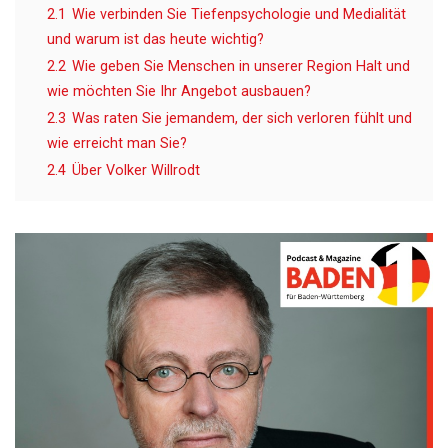
2.1
Wie verbinden Sie Tiefenpsychologie und Medialität
und warum ist das heute wichtig?
2.2
Wie geben Sie Menschen in unserer Region Halt und
wie möchten Sie Ihr Angebot ausbauen?
2.3
Was raten Sie jemandem, der sich verloren fühlt und
wie erreicht man Sie?
2.4
Über Volker Willrodt