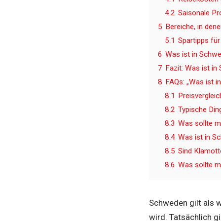
4.2
Saisonale Pr
5
Bereiche, in den
5.1
Spartipps fü
6
Was ist in Schwe
7
Fazit: Was ist i
8
FAQs: „Was ist i
8.1
Preisverglei
8.2
Typische Din
8.3
Was sollte m
8.4
Was ist in 
8.5
Sind Klamott
8.6
Was sollte 
Schweden gilt als 
wird. Tatsächlich g