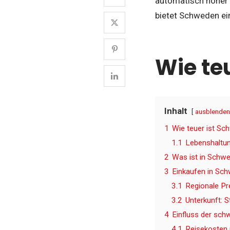
automatisch höher 
bietet Schweden ei
Wie te
Inhalt
ausblenden
1
Wie teuer ist Sc
1.1
Lebenshaltun
2
Was ist in Schwed
3
Einkaufen in Sc
3.1
Regionale Pr
3.2
Unterkunft: S
4
Einfluss der sch
4.1
Reisekosten 