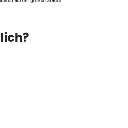
 außerhalb der großen Städte
lich?