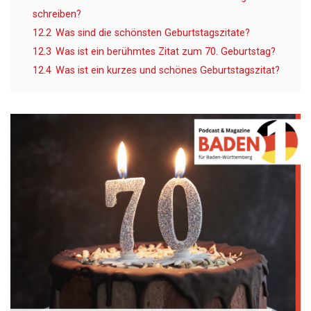
schreiben?
12.2
Was sind die schönsten Geburtstagszitate?
12.3
Was ist ein berühmtes Zitat zum 70. Geburtstag?
12.4
Was ist ein kurzes und schönes Geburtstagszitat?